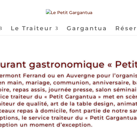
Le Traiteur
Gargantua
Réser
aurant gastronomique « Peti
Clermont Ferrand ou en Auvergne pour l’organ
s en main, mariage, communion, anniversaire, b
toire, repas assis, journée presse, salon sémin
vice traiteur du « Petit Gargantua » met en scè
aiteur de qualité, art de la table design, anim
ateaux repas à domicile, font partie de notre sav
tions, le service traiteur du « Petit Gargantu
ception un moment d’exception.