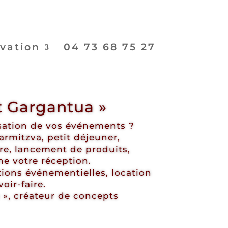
vation
04 73 68 75 27
t Gargantua »
isation de vos événements ?
armitzva, petit déjeuner,
aire, lancement de produits,
ne votre réception.
ations événementielles, location
oir-faire.
a », créateur de concepts